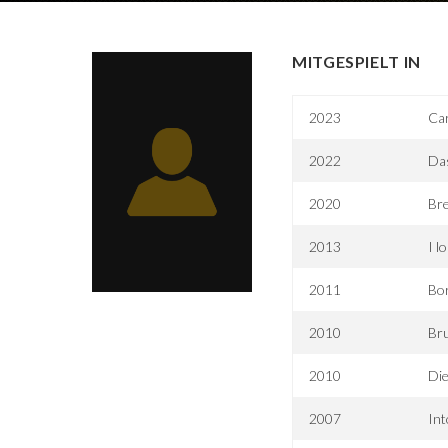
MITGESPIELT IN
2023
Ca
2022
Das
2020
Br
2013
I l
2011
Bor
2010
Br
2010
Die
2007
Int