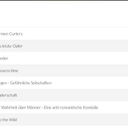
rmen Curlers
 letzte Opfer
eeder
ossens time
gen - Gefährliche Seilschaften
uderschaft
 Wahrheit über Männer - Eine anti-romantische Komödie
o the Wild