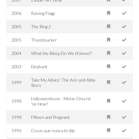
2006
Raising Flagg
2005
The Ring 2
2005
Thumbsucker
2004
What the Bleep Do We (K)now!?
2003
Elephant
Take My Advice: The Ann and Abby
1999
Story
Halloweentown - Meine Oma ist
1998
'ne Hexe!
1998
Fifteen and Pregnant
1996
Cosas que nunca te dije