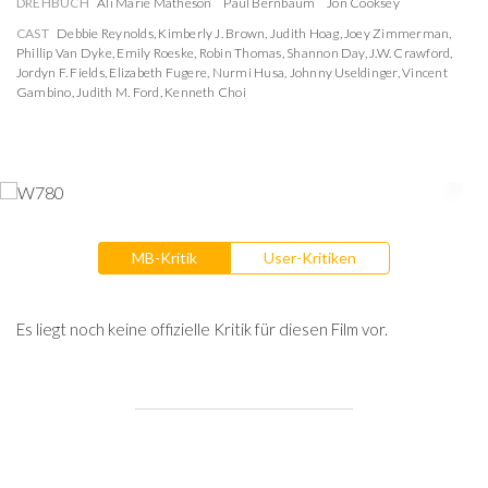
DREHBUCH
Ali Marie Matheson
Paul Bernbaum
Jon Cooksey
CAST
Debbie Reynolds
,
Kimberly J. Brown
,
Judith Hoag
,
Joey Zimmerman
,
Phillip Van Dyke
,
Emily Roeske
,
Robin Thomas
,
Shannon Day
,
J.W. Crawford
,
Jordyn F. Fields
,
Elizabeth Fugere
,
Nurmi Husa
,
Johnny Useldinger
,
Vincent
Gambino
,
Judith M. Ford
,
Kenneth Choi
MB-Kritik
User-Kritiken
Es liegt noch keine offizielle Kritik für diesen Film vor.