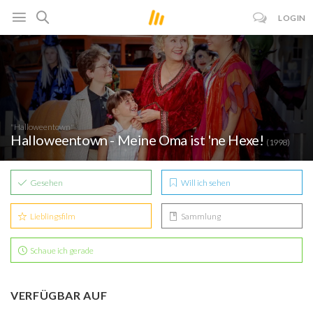
LOGIN
"Halloweentown"
Halloweentown - Meine Oma ist 'ne Hexe!
(1998)
Gesehen
Will ich sehen
Lieblingsfilm
Sammlung
Schaue ich gerade
VERFÜGBAR AUF