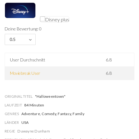
Deine Bewertung: 0
0.5
User Durchschnitt
6.8
Moviebreak User
6.8
ORIGINAL TITEL
"Halloweentown"
LAUFZEIT
84 Minuten
GENRES
Adventure, Comedy, Fantasy, Family
LÄNDER
USA
REGIE
Duwayne Dunham