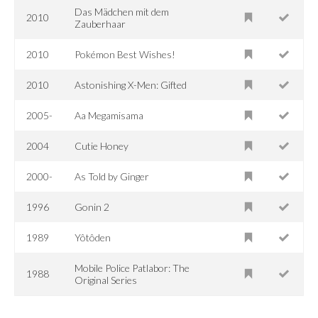
Das Mädchen mit dem
2010
Zauberhaar
2010
Pokémon Best Wishes!
2010
Astonishing X-Men: Gifted
2005-
Aa Megamisama
2004
Cutie Honey
2000-
As Told by Ginger
1996
Gonin 2
1989
Yôtôden
Mobile Police Patlabor: The
1988
Original Series