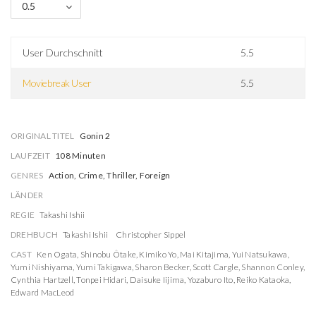
0.5
User Durchschnitt
5.5
Moviebreak User
5.5
ORIGINAL TITEL
Gonin 2
LAUFZEIT
108 Minuten
GENRES
Action, Crime, Thriller, Foreign
LÄNDER
REGIE
Takashi Ishii
DREHBUCH
Takashi Ishii
Christopher Sippel
CAST
Ken Ogata
,
Shinobu Ôtake
,
Kimiko Yo
,
Mai Kitajima
,
Yui Natsukawa
,
Yumi Nishiyama
,
Yumi Takigawa
,
Sharon Becker
,
Scott Cargle
,
Shannon Conley
,
Cynthia Hartzell
,
Tonpei Hidari
,
Daisuke Iijima
,
Yozaburo Ito
,
Reiko Kataoka
,
Edward MacLeod