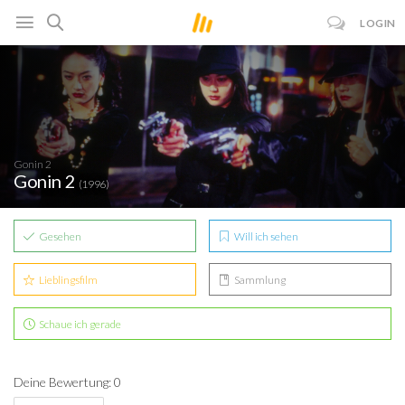
LOGIN
Gonin 2
Gonin 2
(1996)
Gesehen
Will ich sehen
Lieblingsfilm
Sammlung
Schaue ich gerade
Deine Bewertung: 0