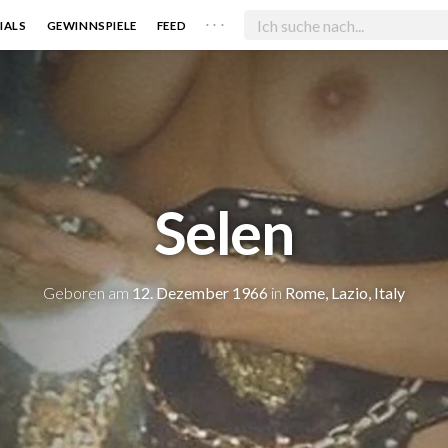
. . .
IALS
GEWINNSPIELE
FEED
Selen
Geboren am
12. Dezember 1966
in
Rome, Lazio, Italy