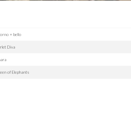
giorno + bello
rlet Diva
hara
een of Elephants