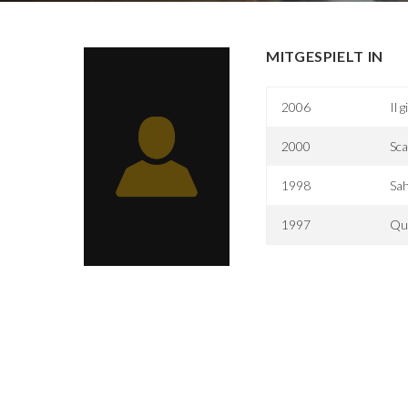
MITGESPIELT IN
2006
Il 
2000
Sca
1998
Sa
1997
Qu