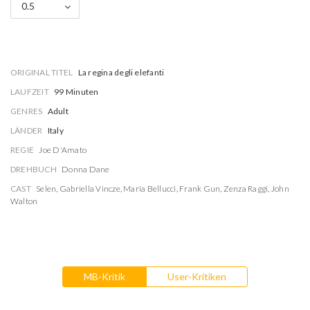
0.5
ORIGINAL TITEL
La regina degli elefanti
LAUFZEIT
99 Minuten
GENRES
Adult
LÄNDER
Italy
REGIE
Joe D'Amato
DREHBUCH
Donna Dane
CAST
Selen
,
Gabriella Vincze
,
Maria Bellucci
,
Frank Gun
,
Zenza Raggi
,
John
Walton
MB-Kritik
User-Kritiken