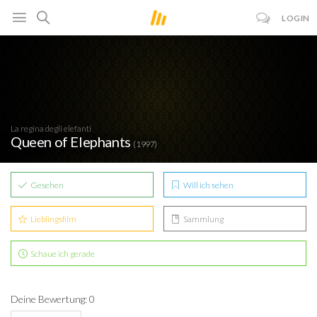
LOGIN
La regina degli elefanti
Queen of Elephants
(1997)
Gesehen
Will ich sehen
Lieblingsfilm
Sammlung
Schaue ich gerade
Deine Bewertung: 0