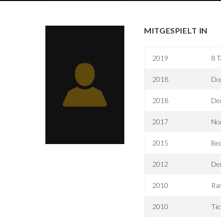
MITGESPIELT IN
2019
8 T
2018
Dog
2018
Der
2017
Nor
2015
Bec
2012
Der
2010
Ra
2010
Tie