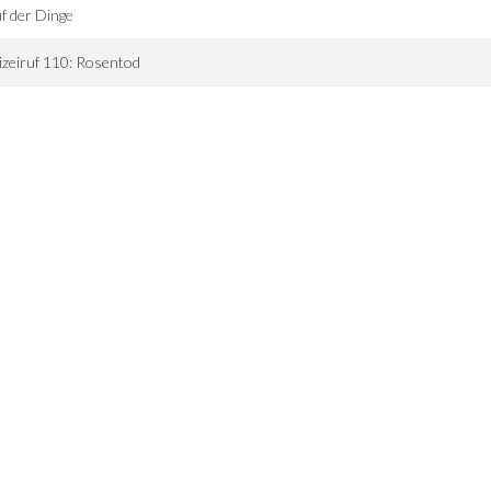
f der Dinge
izeiruf 110: Rosentod