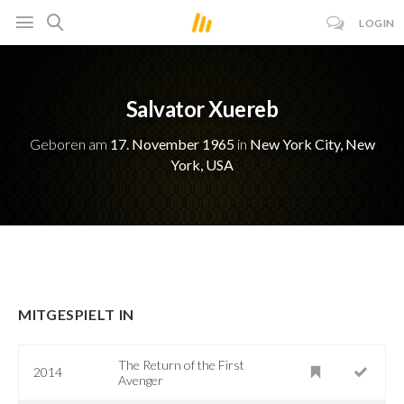
LOGIN
Salvator Xuereb
Geboren am
17. November 1965
in
New York City, New
York, USA
MITGESPIELT IN
The Return of the First
2014
Avenger