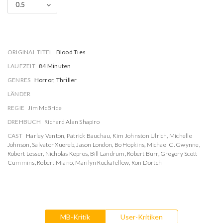
0.5
ORIGINAL TITEL
Blood Ties
LAUFZEIT
84 Minuten
GENRES
Horror, Thriller
LÄNDER
REGIE
Jim McBride
DREHBUCH
Richard Alan Shapiro
CAST
Harley Venton
,
Patrick Bauchau
,
Kim Johnston Ulrich
,
Michelle
Johnson
,
Salvator Xuereb
,
Jason London
,
Bo Hopkins
,
Michael C. Gwynne
,
Robert Lesser
,
Nicholas Kepros
,
Bill Landrum
,
Robert Burr
,
Gregory Scott
Cummins
,
Robert Miano
,
Marilyn Rockafellow
,
Ron Dortch
MB-Kritik
User-Kritiken