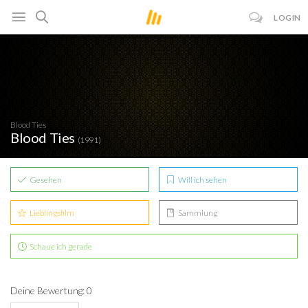
LOGIN
Blood Ties
Blood Ties
(1991)
Gesehen
Will ich sehen
Lieblingsfilm
Sammlung
Schaue ich gerade
Deine Bewertung: 0