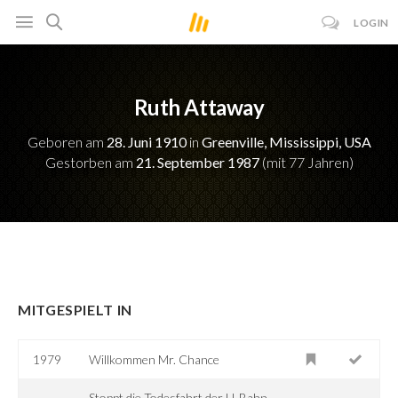
LOGIN
Ruth Attaway
Geboren am
28. Juni 1910
in
Greenville, Mississippi, USA
Gestorben am
21. September 1987
(mit 77 Jahren)
MITGESPIELT IN
1979
Willkommen Mr. Chance
Stoppt die Todesfahrt der U-Bahn