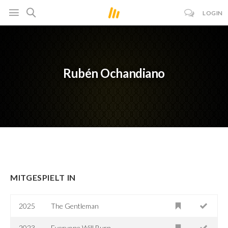
LOGIN
Rubén Ochandiano
MITGESPIELT IN
2025
The Gentleman
2023
Everyone Will Burn