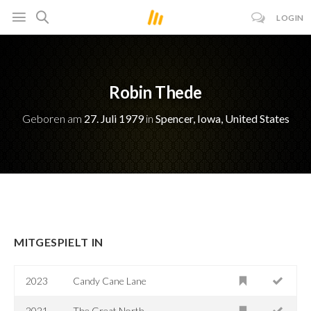
LOGIN
Robin Thede
Geboren am
27. Juli 1979
in
Spencer, Iowa, United States
MITGESPIELT IN
2023
Candy Cane Lane
2021-
The Great North