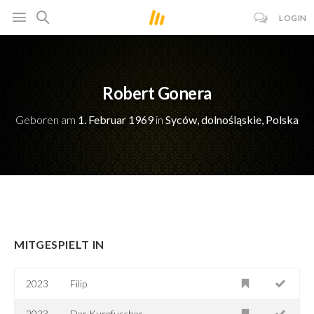
LOGIN
Robert Gonera
Geboren am
1. Februar 1969
in
Syców, dolnośląskie, Polska
MITGESPIELT IN
2023
Filip
2023
Der Kurpfuscher