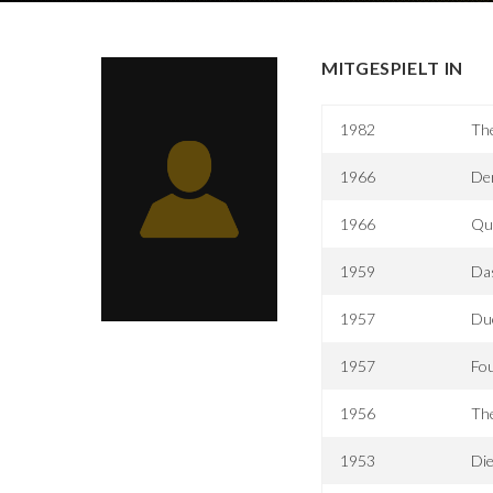
MITGESPIELT IN
1982
The
1966
Der
1966
Qu
1959
Da
1957
Due
1957
Fou
1956
The
1953
Di