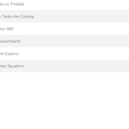
äre in Trinidad
e Tanks Are Coming
ster 880
selschlacht
lin Express
hter Squadron