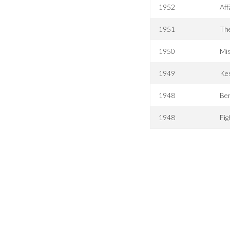
1952
Aff
1951
Th
1950
Mi
1949
Kes
1948
Ber
1948
Fig