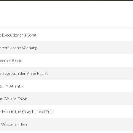
 Executioner's Song
 zerrissene Vorhang
een of Blood
s Tagebuch der Anne Frank
ll im Atlantik
r Girls in Town
 Man in the Gray Flannel Suit
e Wüstenratten