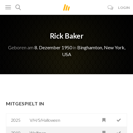
LOGIN
Rick Baker
Geboren am
8. Dezember 1950
in
Binghamton, New York,
USA
MITGESPIELT IN
2025
V/H/S/Halloween
2010
Wolfman