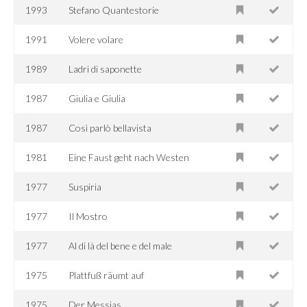
1993
Stefano Quantestorie
1991
Volere volare
1989
Ladri di saponette
1987
Giulia e Giulia
1987
Così parlò bellavista
1981
Eine Faust geht nach Westen
1977
Suspiria
1977
Il Mostro
1977
Al di là del bene e del male
1975
Plattfuß räumt auf
1975
Der Messias