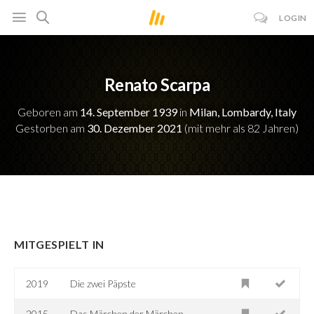
LOGIN
Renato Scarpa
Geboren am
14. September 1939
in
Milan, Lombardy, Italy
Gestorben am
30. Dezember 2021
(mit mehr als 82 Jahren)
MITGESPIELT IN
2019
Die zwei Päpste
2015
Das Märchen der Märchen