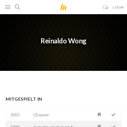
LOGIN
Reinaldo Wong
MITGESPIELT IN
2003
L'Esquive
1999
Augustin, roi du kung-fu