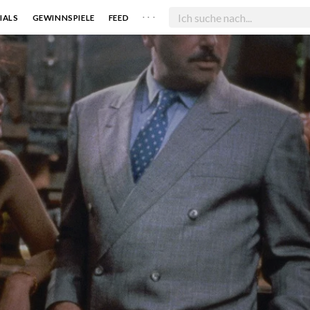
. . .
IALS
GEWINNSPIELE
FEED