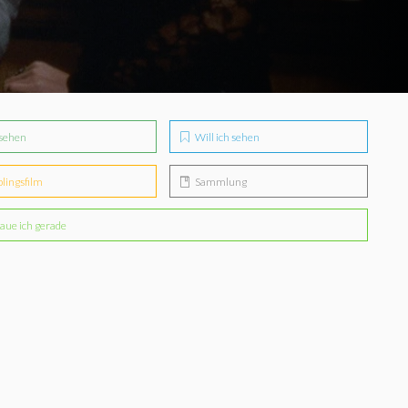
sehen
Will ich sehen
blingsfilm
Sammlung
aue ich gerade