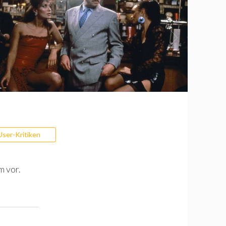
User-Kritiken
m vor.