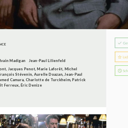
Ge
NCE
Lie
lvain Madigan
Jean-Paul Lilienfeld
font
,
Jacques Penot
,
Marie Laforêt
,
Michel
Sch
François Stévenin
,
Aurelle Doazan
,
Jean-Paul
amed Camara
,
Charlotte de Turckheim
,
Patrick
ît Ferreux
,
Éric Denize