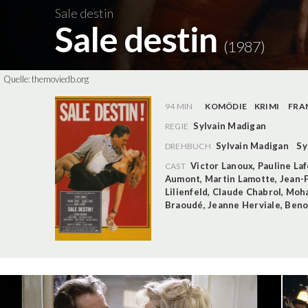
Sale destin
Sale destin
(1987)
Quelle:
themoviedb.org
94 MIN
KOMÖDIE
KRIMI
FRA
Sylvain Madigan
REGIE
Sylvain Madigan
Sy
DREHBUCH
Victor Lanoux
,
Pauline La
CAST
Aumont
,
Martin Lamotte
,
Jean-
Lilienfeld
,
Claude Chabrol
,
Moh
Braoudé
,
Jeanne Herviale
,
Beno