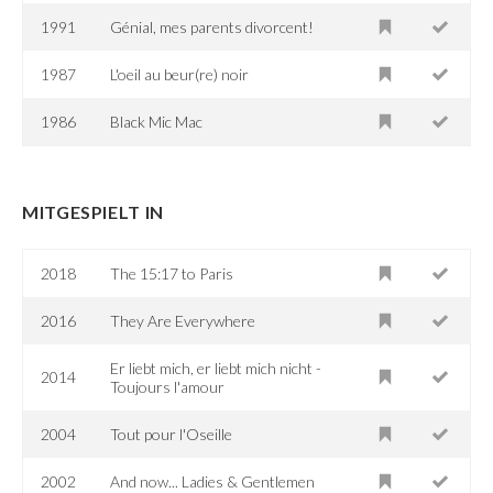
1991
Génial, mes parents divorcent!
1987
L'oeil au beur(re) noir
1986
Black Mic Mac
MITGESPIELT IN
2018
The 15:17 to Paris
2016
They Are Everywhere
Er liebt mich, er liebt mich nicht -
2014
Toujours l'amour
2004
Tout pour l'Oseille
2002
And now... Ladies & Gentlemen