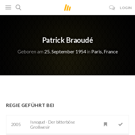
LOGIN
Patrick Braoudé
Geboren am
25. September 1954
in
Paris, France
REGIE GEFÜHRT BEI
Isnogud - Der bitterböse
2005
Großwesir