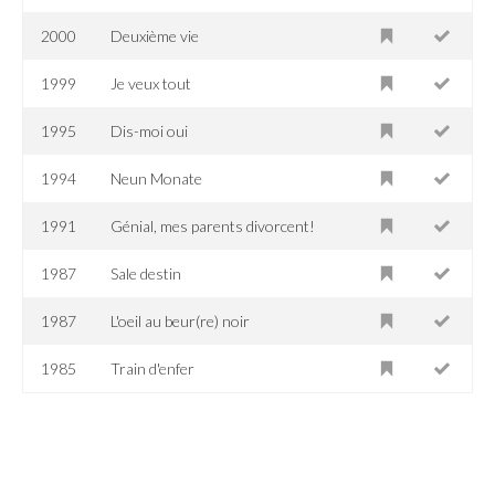
2000
Deuxième vie
1999
Je veux tout
1995
Dis-moi oui
1994
Neun Monate
1991
Génial, mes parents divorcent!
1987
Sale destin
1987
L'oeil au beur(re) noir
1985
Train d'enfer