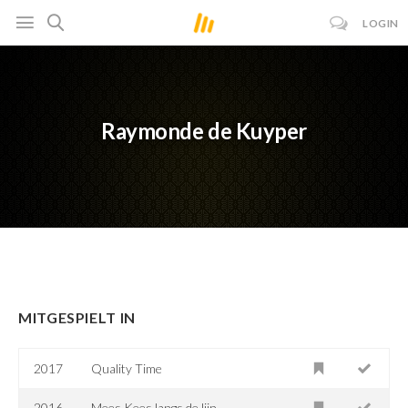
LOGIN
Raymonde de Kuyper
MITGESPIELT IN
2017
Quality Time
2016
Mees Kees langs de lijn