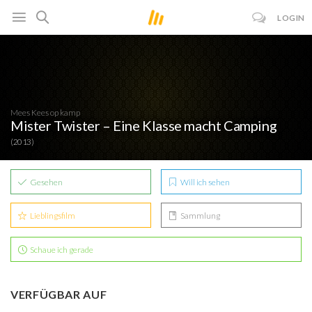
LOGIN
Mees Kees op kamp
Mister Twister – Eine Klasse macht Camping
(2013)
Gesehen
Will ich sehen
Lieblingsfilm
Sammlung
Schaue ich gerade
VERFÜGBAR AUF