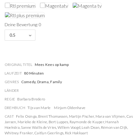
Deine Bewertung: 0
0.5
ORIGINAL TITEL
Mees Kees op kamp
LAUFZEIT
80 Minuten
GENRES
Comedy, Drama, Family
LÄNDER
REGIE
Barbara Bredero
DREHBUCH
Tijs van Marle
Mirjam Oldenhave
CAST
Felix Osinga
,
Brent Thomassen
,
Martijn Fischer
,
Mara van Vlijmen
,
Cas
Jansen
,
Marieke de Kleine
,
Bert Luppes
,
Raymonde de Kuyper
,
Hannah
Hoekstra
,
Sanne Wallis de Vries
,
Willem Voogd
,
Leah Dean
,
Rémon van Dijk
,
Whitney Franker
,
Caitlyn Geerlings
,
Rick Hakkaart