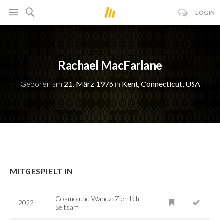
LOGIN
Rachael MacFarlane
Geboren am
21. März 1976
in
Kent, Connecticut, USA
MITGESPIELT IN
Cosmo und Wanda: Ziemlich
2022
Seltsam