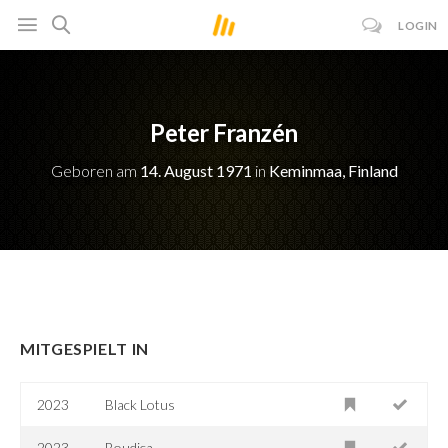
LOGIN
Peter Franzén
Geboren am
14. August 1971
in
Keminmaa, Finland
MITGESPIELT IN
2023
Black Lotus
2023
Boudica