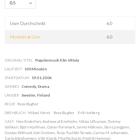
0.5
User Durchschnitt
6.0
Moviebreak User
6.0
ORIGINAL TITEL
Populärmusik från Vittula
LAUFZEIT
100 Minuten
STARTDATUM
19.01.2006
GENRES
Comedy, Drama
LÄNDER
Sweden, Finland
REGIE
Reza Bagher
DREHBUCH
Mikael Niemi
Reza Bagher
Erik Norberg
CAST
Max Enderfors
,
Andreas af Enehielm
,
Niklas Ulfvarson
,
Tommy
Vallikari
,
Björn Kjellman
,
Göran Forsmark
,
Jarmo Mäkinen
,
Sten Ljunggren
,
Gustav Wiklund
,
Kati Outinen
,
Tarja-Tuulikki Tarsala
,
Carina M. Johansson
,
Carla Abrahamsen
,
Ville Kivelä
,
Filip Pachucki
,
Fredrik Hammar