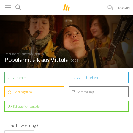
LOGIN
Populärmusik från Vittula
Populärmusik aus Vittula
(2006)
Gesehen
Will ich sehen
Lieblingsfilm
Sammlung
Schaue ich gerade
Deine Bewertung: 0