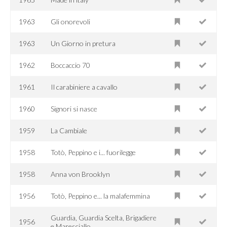
1963
Gli onorevoli
1963
Un Giorno in pretura
1962
Boccaccio 70
1961
Il carabiniere a cavallo
1960
Signori si nasce
1959
La Cambiale
1958
Totò, Peppino e i... fuorilegge
1958
Anna von Brooklyn
1956
Totò, Peppino e... la malafemmina
Guardia, Guardia Scelta, Brigadiere
1956
e Maresciallo