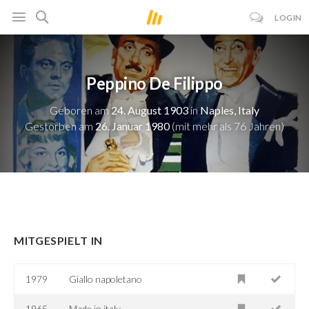
LOGIN
Peppino De Filippo
Geboren am
24. August 1903
in
Naples, Italy
Gestorben am
26. Januar 1980
(mit mehr als 76 Jahren)
MITGESPIELT IN
1979
Giallo napoletano
1965
Made in italy