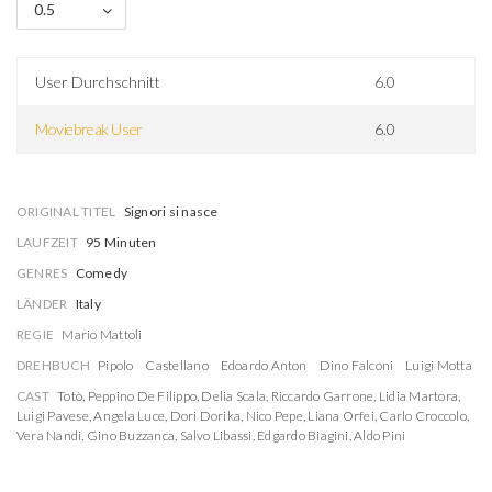
0.5
User Durchschnitt
6.0
Moviebreak User
6.0
ORIGINAL TITEL
Signori si nasce
LAUFZEIT
95 Minuten
GENRES
Comedy
LÄNDER
Italy
REGIE
Mario Mattoli
DREHBUCH
Pipolo
Castellano
Edoardo Anton
Dino Falconi
Luigi Motta
CAST
Totò
,
Peppino De Filippo
,
Delia Scala
,
Riccardo Garrone
,
Lidia Martora
,
Luigi Pavese
,
Angela Luce
,
Dori Dorika
,
Nico Pepe
,
Liana Orfei
,
Carlo Croccolo
,
Vera Nandi
,
Gino Buzzanca
,
Salvo Libassi
,
Edgardo Biagini
,
Aldo Pini