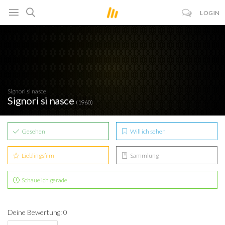
LOGIN
Signori si nasce
Signori si nasce
(1960)
Gesehen
Will ich sehen
Lieblingsfilm
Sammlung
Schaue ich gerade
Deine Bewertung: 0