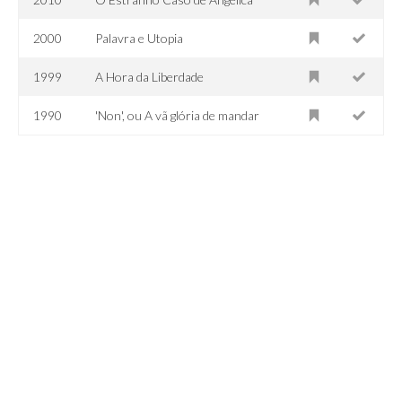
2000
Palavra e Utopia
1999
A Hora da Liberdade
1990
'Non', ou A vã glória de mandar