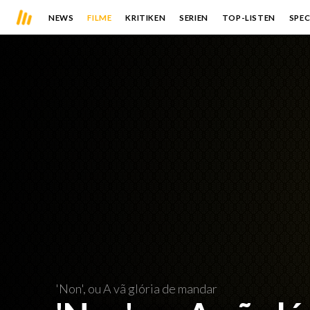
NEWS
FILME
KRITIKEN
SERIEN
TOP-LISTEN
SPEC
'Non', ou A vã glória de mandar