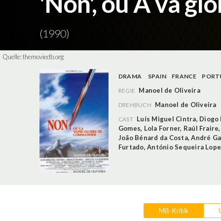
'Non', ou A vã gl
(1990)
Quelle:
themoviedb.org
DRAMA
SPAIN
FRANCE
PORT
Manoel de Oliveira
REGIE
Manoel de Oliveira
DREHBUCH
Luís Miguel Cintra
,
Diogo 
CAST
Gomes
,
Lola Forner
,
Raúl Fraire
João Bénard da Costa
,
André G
Furtado
,
António Sequeira Lop
MB-Kritik