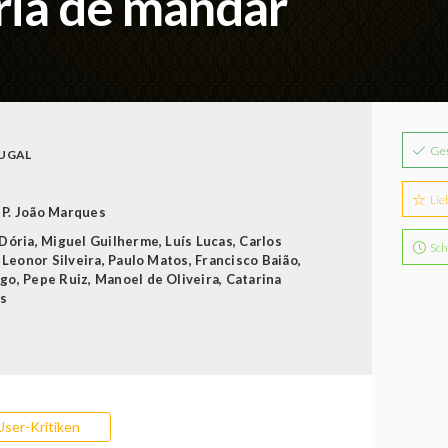
ória de mandar
Ge
UGAL
Lie
P. João Marques
Dória
,
Miguel Guilherme
,
Luís Lucas
,
Carlos
Sch
,
Leonor Silveira
,
Paulo Matos
,
Francisco Baião
,
ago
,
Pepe Ruiz
,
Manoel de Oliveira
,
Catarina
es
User-Kritiken