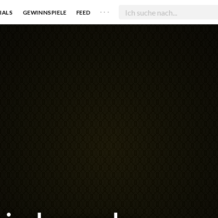
. . .
IALS
GEWINNSPIELE
FEED