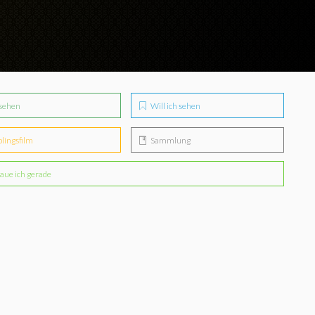
sehen
Will ich sehen
blingsfilm
Sammlung
aue ich gerade