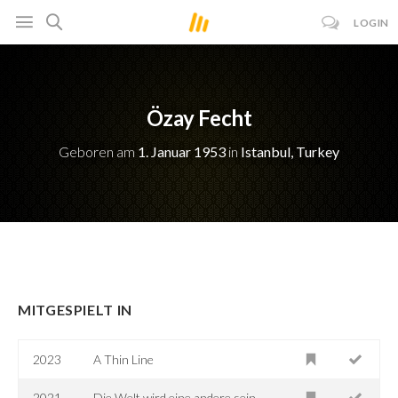
LOGIN
Özay Fecht
Geboren am
1. Januar 1953
in
Istanbul, Turkey
MITGESPIELT IN
2023
A Thin Line
2021
Die Welt wird eine andere sein