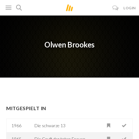
LOGIN
Olwen Brookes
MITGESPIELT IN
1966
Die schwarze 13
1965
Die Gruft der toten Frauen