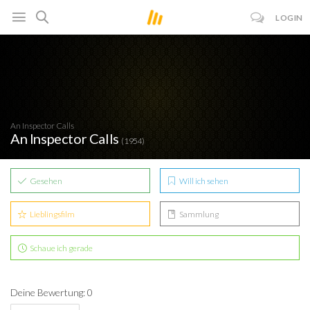
LOGIN
An Inspector Calls
An Inspector Calls
(1954)
Gesehen
Will ich sehen
Lieblingsfilm
Sammlung
Schaue ich gerade
Deine Bewertung: 0