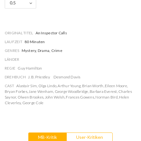
0.5
ORIGINAL TITEL
An Inspector Calls
LAUFZEIT
80 Minuten
GENRES
Mystery, Drama, Crime
LÄNDER
REGIE
Guy Hamilton
DREHBUCH
J. B. Priestley
Desmond Davis
CAST
Alastair Sim
,
Olga Lindo
,
Arthur Young
,
Brian Worth
,
Eileen Moore
,
Bryan Forbes
,
Jane Wenham
,
George Woodbridge
,
Barbara Everest
,
Charles
Saynor
,
Olwen Brookes
,
John Welsh
,
Frances Gowens
,
Norman Bird
,
Helen
Cleverley
,
George Cole
MB-Kritik
User-Kritiken