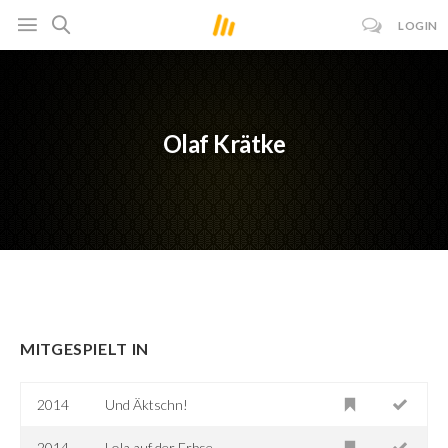
LOGIN
Olaf Krätke
MITGESPIELT IN
2014
Und Äktschn!
2014
Lola auf der Erbse