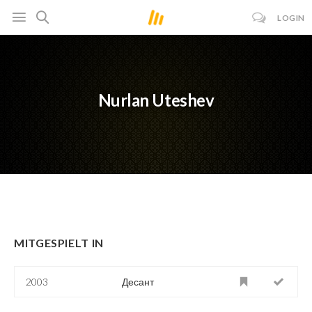
LOGIN
Nurlan Uteshev
MITGESPIELT IN
2003
Десант