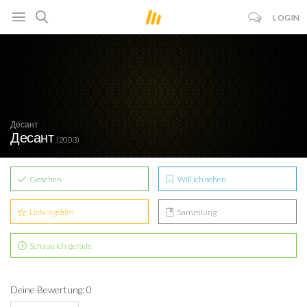
LOGIN
Десант
Десант
(2003)
Gesehen
Will ich sehen
Lieblingsfilm
Sammlung
Schaue ich gerade
Deine Bewertung: 0