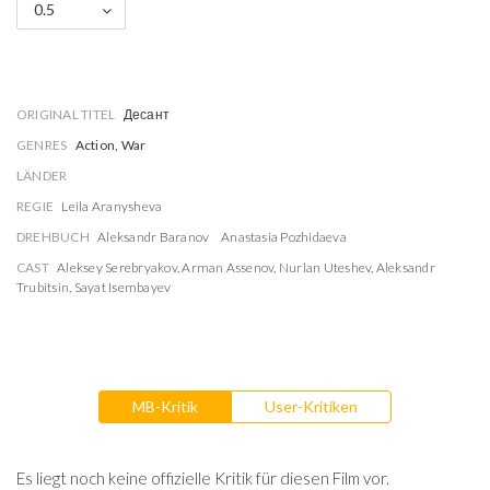
0.5
ORIGINAL TITEL
Десант
GENRES
Action, War
LÄNDER
REGIE
Leila Aranysheva
DREHBUCH
Aleksandr Baranov
Anastasia Pozhidaeva
CAST
Aleksey Serebryakov
,
Arman Assenov
,
Nurlan Uteshev
,
Aleksandr
Trubitsin
,
Sayat Isembayev
MB-Kritik
User-Kritiken
Es liegt noch keine offizielle Kritik für diesen Film vor.