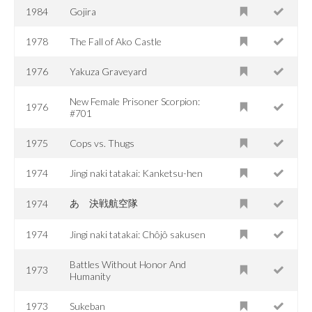
1984
Gojira
1978
The Fall of Ako Castle
1976
Yakuza Graveyard
New Female Prisoner Scorpion:
1976
#701
1975
Cops vs. Thugs
1974
Jingi naki tatakai: Kanketsu-hen
あゝ決戦航空隊
1974
1974
Jingi naki tatakai: Chôjô sakusen
Battles Without Honor And
1973
Humanity
1973
Sukeban