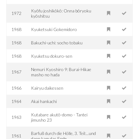
Kyôfu joshikôkô: Onna bôryoku
1972
kyôshitsu
1968
Kyuketsuki Gokemidoro
1968
Bakuchi-uchi: socho tobaku
1968
Kyuketsu dokuro-sen
Nemuri Kyoshiro 9: Burai-Hikae
1967
masho no hada
1966
Kairyu daikessen
1964
Akai hankachi
Kutabare akutô-domo - Tantei
1963
jimusho 23
Barfuß durch die Hölle, 3. Teil:...und
1961
dann kam das Ende