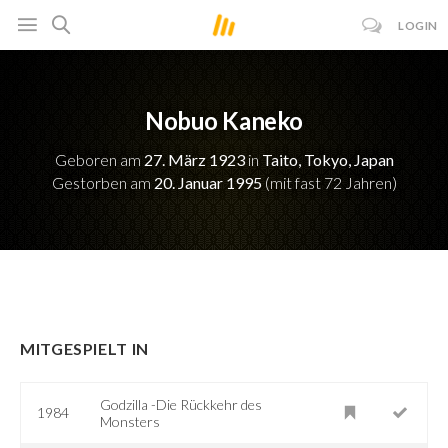
LOGIN
Nobuo Kaneko
Geboren am
27. März 1923
in
Taito, Tokyo, Japan
Gestorben am
20. Januar 1995
(mit fast 72 Jahren)
MITGESPIELT IN
Godzilla -Die Rückkehr des
1984
Monsters