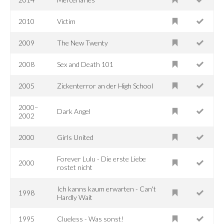
2010
Victim
2009
The New Twenty
2008
Sex and Death 101
2005
Zickenterror an der High School
2000–
Dark Angel
2002
2000
Girls United
Forever Lulu - Die erste Liebe
2000
rostet nicht
Ich kanns kaum erwarten - Can't
1998
Hardly Wait
1995
Clueless - Was sonst!