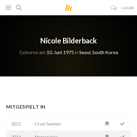
LOGIN
Nicole Bilderback
Geboren am
10. Juni 1975
in
Seoul, South Korea
MITGESPIELT IN
2021
Cruel Summer
2014
Mercenaries