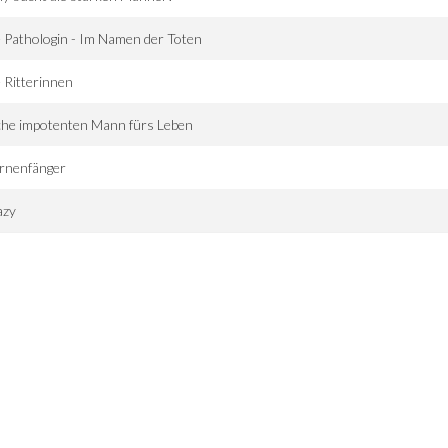
 Pathologin - Im Namen der Toten
 Ritterinnen
che impotenten Mann fürs Leben
rnenfänger
azy