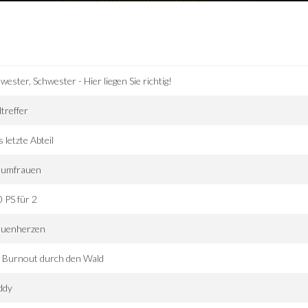
wester, Schwester - Hier liegen Sie richtig!
ltreffer
 letzte Abteil
aumfrauen
 PS für 2
auenherzen
 Burnout durch den Wald
ddy