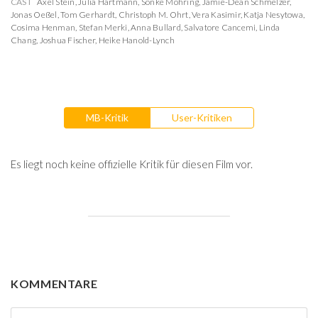
CAST
Axel Stein
,
Julia Hartmann
,
Sönke Möhring
,
Jamie-Dean Schmelzer
,
Jonas Oeßel
,
Tom Gerhardt
,
Christoph M. Ohrt
,
Vera Kasimir
,
Katja Nesytowa
,
Cosima Henman
,
Stefan Merki
,
Anna Bullard
,
Salvatore Cancemi
,
Linda
Chang
,
Joshua Fischer
,
Heike Hanold-Lynch
MB-Kritik
User-Kritiken
Es liegt noch keine offizielle Kritik für diesen Film vor.
KOMMENTARE