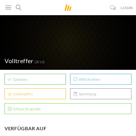
LOGIN
Volltreffer
(2016)
Gesehen
Will ich sehen
Lieblingsfilm
Sammlung
Schaue ich gerade
VERFÜGBAR AUF