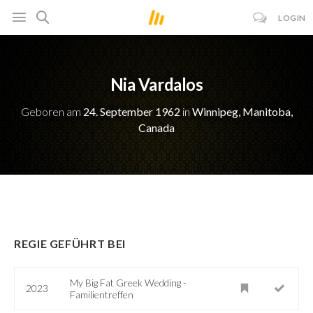
LOGIN
Nia Vardalos
Geboren am
24. September 1962
in
Winnipeg, Manitoba,
Canada
REGIE GEFÜHRT BEI
My Big Fat Greek Wedding -
2023
Familientreffen