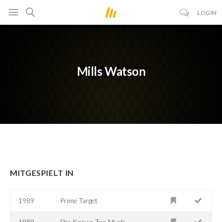
LOGIN
Mills Watson
MITGESPIELT IN
1989
Prime Target
1989
She Knows Too Much