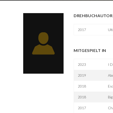
DREHBUCHAUTOR 
2017
Ult
MITGESPIELT IN
2023
I D
2019
Ab
2018
Esc
2018
Big
2017
Ch