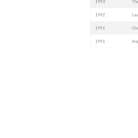
1993
The
1992
Las
1991
Onc
1991
Ang