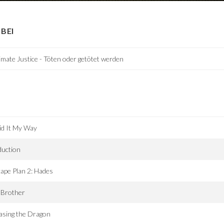
BEI
imate Justice - Töten oder getötet werden
id It My Way
duction
ape Plan 2: Hades
 Brother
asing the Dragon