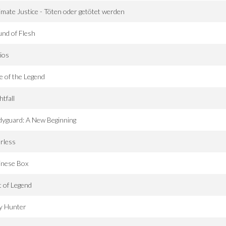
imate Justice - Töten oder getötet werden
nd of Flesh
ios
e of the Legend
htfall
yguard: A New Beginning
rless
inese Box
t of Legend
y Hunter