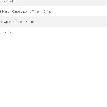
 East is Red
t Hero - Once Upon a Time in China II
e Upon a Time in China
el Force