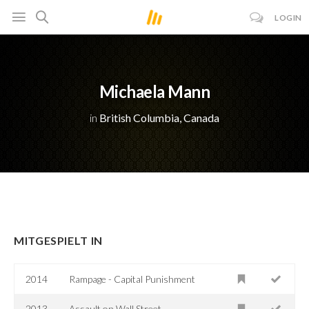
LOGIN
Michaela Mann
in
British Columbia, Canada
MITGESPIELT IN
2014
Rampage - Capital Punishment
2013
Assault on Wall Street