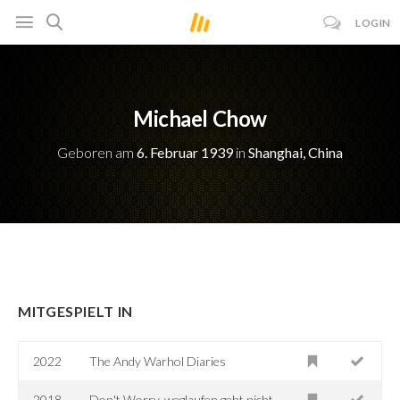
LOGIN
Michael Chow
Geboren am
6. Februar 1939
in
Shanghai, China
MITGESPIELT IN
2022
The Andy Warhol Diaries
2018
Don't Worry, weglaufen geht nicht