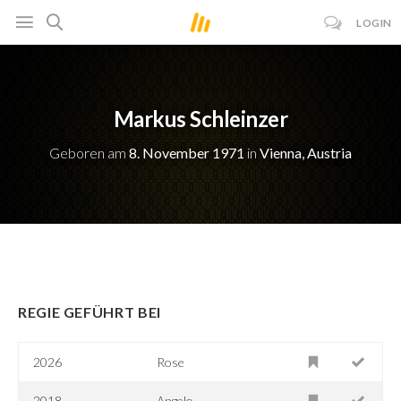
LOGIN
Markus Schleinzer
Geboren am
8. November 1971
in
Vienna, Austria
REGIE GEFÜHRT BEI
2026
Rose
2018
Angelo