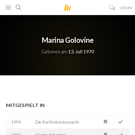
LOGIN
Marina Golovine
Geboren am
13. Juli 1970
MITGESPIELT IN
1994
Die Bartholomäusnacht
1992
Il ladro di bambini