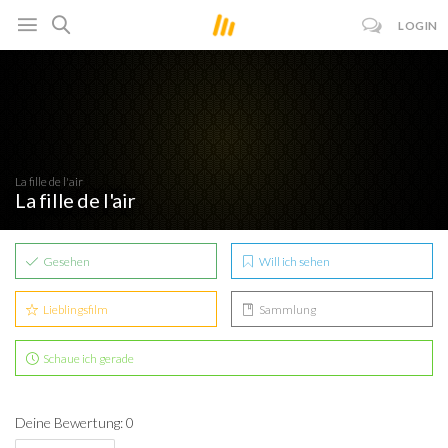
LOGIN
La fille de l'air
La fille de l'air
Gesehen
Will ich sehen
Lieblingsfilm
Sammlung
Schaue ich gerade
Deine Bewertung: 0