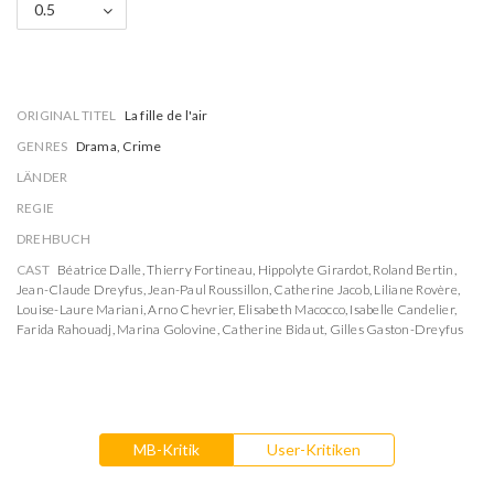
0.5
ORIGINAL TITEL
La fille de l'air
GENRES
Drama, Crime
LÄNDER
REGIE
DREHBUCH
CAST
Béatrice Dalle
,
Thierry Fortineau
,
Hippolyte Girardot
,
Roland Bertin
,
Jean-Claude Dreyfus
,
Jean-Paul Roussillon
,
Catherine Jacob
,
Liliane Rovère
,
Louise-Laure Mariani
,
Arno Chevrier
,
Elisabeth Macocco
,
Isabelle Candelier
,
Farida Rahouadj
,
Marina Golovine
,
Catherine Bidaut
,
Gilles Gaston-Dreyfus
MB-Kritik
User-Kritiken