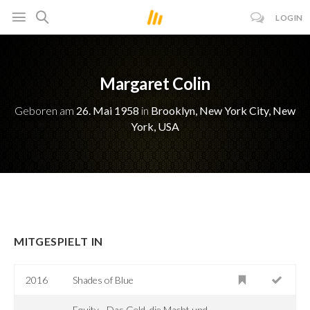
LOGIN
Margaret Colin
Geboren am
26. Mai 1958
in
Brooklyn, New York City, New
York, USA
MITGESPIELT IN
2016
Shades of Blue
Equity - Das Geld, die Macht und