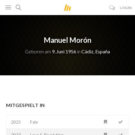
LOGIN
Manuel Morón
Geboren am
9. Juni 1956
in
Cádiz, España
MITGESPIELT IN
2025
Fate
2023
Love & Revolution