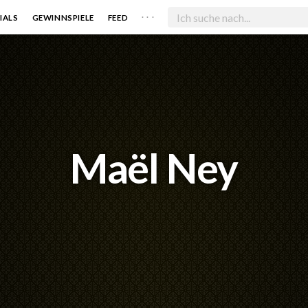
. . .
IALS
GEWINNSPIELE
FEED
Maël Ney